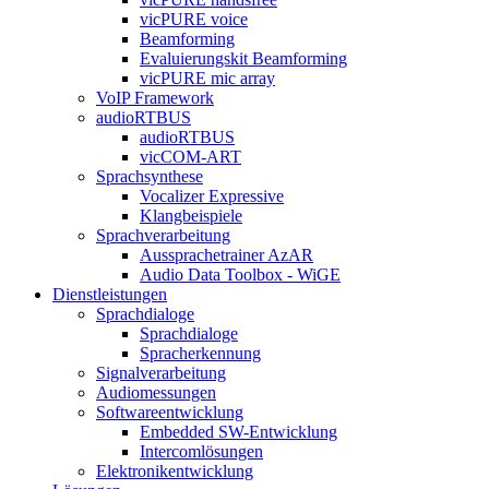
vicPURE voice
Beamforming
Evaluierungskit Beamforming
vicPURE mic array
VoIP Framework
audioRTBUS
audioRTBUS
vicCOM-ART
Sprachsynthese
Vocalizer Expressive
Klangbeispiele
Sprachverarbeitung
Aussprachetrainer AzAR
Audio Data Toolbox - WiGE
Dienstleistungen
Sprachdialoge
Sprachdialoge
Spracherkennung
Signalverarbeitung
Audiomessungen
Softwareentwicklung
Embedded SW-Entwicklung
Intercomlösungen
Elektronikentwicklung