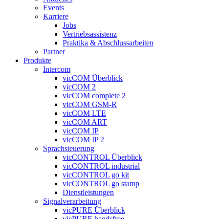
Events
Karriere
Jobs
Vertriebsassistenz
Praktika & Abschlussarbeiten
Partner
Produkte
Intercom
vicCOM Überblick
vicCOM 2
vicCOM complete 2
vicCOM GSM-R
vicCOM LTE
vicCOM ART
vicCOM IP
vicCOM IP 2
Sprachsteuerung
vicCONTROL Überblick
vicCONTROL industrial
vicCONTROL go kit
vicCONTROL go stamp
Dienstleistungen
Signalverarbeitung
vicPURE Überblick
vicPURE handsfree