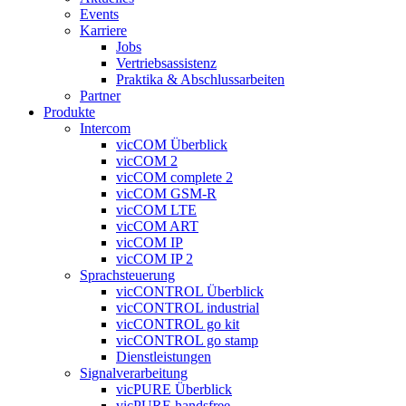
Events
Karriere
Jobs
Vertriebsassistenz
Praktika & Abschlussarbeiten
Partner
Produkte
Intercom
vicCOM Überblick
vicCOM 2
vicCOM complete 2
vicCOM GSM-R
vicCOM LTE
vicCOM ART
vicCOM IP
vicCOM IP 2
Sprachsteuerung
vicCONTROL Überblick
vicCONTROL industrial
vicCONTROL go kit
vicCONTROL go stamp
Dienstleistungen
Signalverarbeitung
vicPURE Überblick
vicPURE handsfree