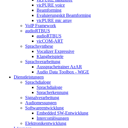
vicPURE voice
Beamforming
Evaluierungskit Beamforming
vicPURE mic array
VoIP Framework
audioRTBUS
audioRTBUS
vicCOM-ART
Sprachsynthese
Vocalizer Expressive
Klangbeispiele
Sprachverarbeitung
Aussprachetrainer AzAR
Audio Data Toolbox - WiGE
Dienstleistungen
Sprachdialoge
Sprachdialoge
Spracherkennung
Signalverarbeitung
Audiomessungen
Softwareentwicklung
Embedded SW-Entwicklung
Intercomlösungen
Elektronikentwicklung