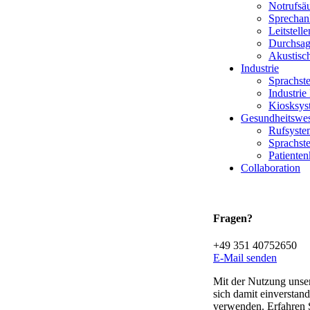
Notrufsä
Sprechan
Leitstelle
Durchsa
Akustisc
Industrie
Sprachst
Industrie
Kiosksys
Gesundheitswe
Rufsyste
Sprachst
Patiente
Collaboration
Fragen?
+49 351 40752650
E-Mail senden
Mit der Nutzung unser
sich damit einverstan
verwenden. Erfahren 