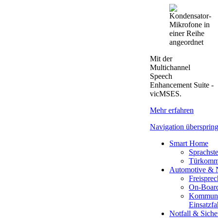
Mit der
Multichannel
Speech
Enhancement Suite -
vicMSES.
Mehr erfahren
Navigation übersprin
Smart Home
Sprachst
Türkomm
Automotive & 
Freispre
On-Boar
Kommuni
Einsatzf
Notfall & Siche