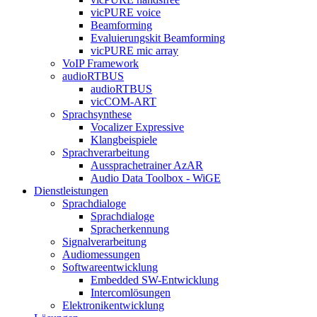
vicPURE voice
Beamforming
Evaluierungskit Beamforming
vicPURE mic array
VoIP Framework
audioRTBUS
audioRTBUS
vicCOM-ART
Sprachsynthese
Vocalizer Expressive
Klangbeispiele
Sprachverarbeitung
Aussprachetrainer AzAR
Audio Data Toolbox - WiGE
Dienstleistungen
Sprachdialoge
Sprachdialoge
Spracherkennung
Signalverarbeitung
Audiomessungen
Softwareentwicklung
Embedded SW-Entwicklung
Intercomlösungen
Elektronikentwicklung