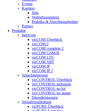
Events
Karriere
Jobs
Vertriebsassistenz
Praktika & Abschlussarbeiten
Partner
Produkte
Intercom
vicCOM Überblick
vicCOM 2
vicCOM complete 2
vicCOM GSM-R
vicCOM LTE
vicCOM ART
vicCOM IP
vicCOM IP 2
Sprachsteuerung
vicCONTROL Überblick
vicCONTROL industrial
vicCONTROL go kit
vicCONTROL go stamp
Dienstleistungen
Signalverarbeitung
vicPURE Überblick
vicPURE handsfree