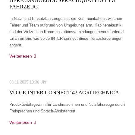
HERAUSRAGENDE SPRACHQUALITÄT IM
FAHRZEUG
In Nutz- und Einsatzfahrzeugen ist die Kommunikation zwischen
Fahrer und Team aufgrund von Umgebungslärm, Kabinenakustik
und der Vielzahl an Kommunikationsverbindungen herausfordernd.
Erfahren Sie, wie voice INTER connect diese Herausforderungen
angeht.
Herausragende
Weiterlesen
Sprachqualität
im
Fahrzeug
03.11.2025 10:36 Uhr
VOICE INTER CONNECT @ AGRITECHNICA
Produktivitätsgewinn für Landmaschinen und Nutzfahrzeuge durch
Freisprechen und Sprach-Assistenten
voice
Weiterlesen
INTER