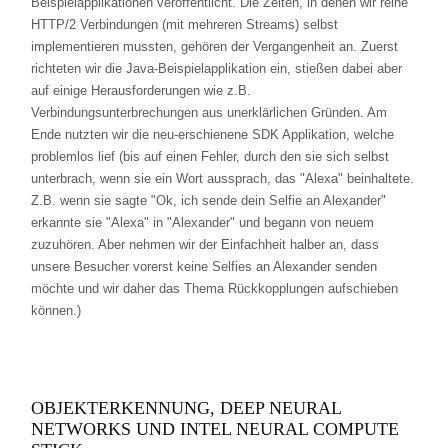
Beispielapplikationen veröffentlicht. Die Zeiten, in denen wir reine
HTTP/2 Verbindungen (mit mehreren Streams) selbst
implementieren mussten, gehören der Vergangenheit an. Zuerst
richteten wir die Java-Beispielapplikation ein, stießen dabei aber
auf einige Herausforderungen wie z.B.
Verbindungsunterbrechungen aus unerklärlichen Gründen. Am
Ende nutzten wir die neu-erschienene SDK Applikation, welche
problemlos lief (bis auf einen Fehler, durch den sie sich selbst
unterbrach, wenn sie ein Wort aussprach, das "Alexa" beinhaltete.
Z.B. wenn sie sagte "Ok, ich sende dein Selfie an Alexander"
erkannte sie "Alexa" in "Alexander" und begann von neuem
zuzuhören. Aber nehmen wir der Einfachheit halber an, dass
unsere Besucher vorerst keine Selfies an Alexander senden
möchte und wir daher das Thema Rückkopplungen aufschieben
können.)
OBJEKTERKENNUNG, DEEP NEURAL
NETWORKS UND INTEL NEURAL COMPUTE