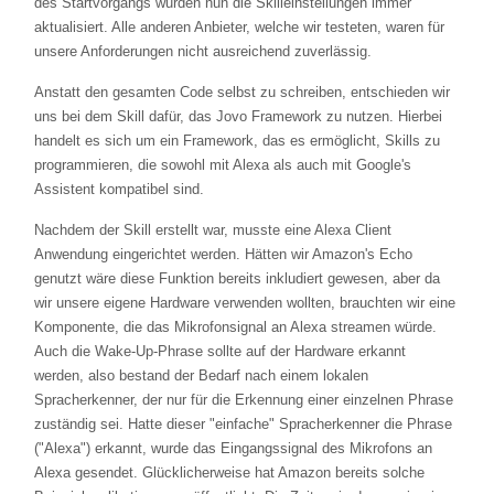
des Startvorgangs wurden nun die Skilleinstellungen immer
aktualisiert. Alle anderen Anbieter, welche wir testeten, waren für
unsere Anforderungen nicht ausreichend zuverlässig.
Anstatt den gesamten Code selbst zu schreiben, entschieden wir
uns bei dem Skill dafür, das Jovo Framework zu nutzen. Hierbei
handelt es sich um ein Framework, das es ermöglicht, Skills zu
programmieren, die sowohl mit Alexa als auch mit Google's
Assistent kompatibel sind.
Nachdem der Skill erstellt war, musste eine Alexa Client
Anwendung eingerichtet werden. Hätten wir Amazon's Echo
genutzt wäre diese Funktion bereits inkludiert gewesen, aber da
wir unsere eigene Hardware verwenden wollten, brauchten wir eine
Komponente, die das Mikrofonsignal an Alexa streamen würde.
Auch die Wake-Up-Phrase sollte auf der Hardware erkannt
werden, also bestand der Bedarf nach einem lokalen
Spracherkenner, der nur für die Erkennung einer einzelnen Phrase
zuständig sei. Hatte dieser "einfache" Spracherkenner die Phrase
("Alexa") erkannt, wurde das Eingangssignal des Mikrofons an
Alexa gesendet. Glücklicherweise hat Amazon bereits solche