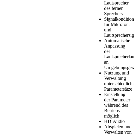
Lautsprecher
des fernen
Sprechers
Signalkondition
für Mikrofon-
und
Lautsprechersig
Automatische
Anpassung
der
Lautsprecherlau
an
Umgebungsgerä
Nutzung und
Verwaltung
unterschiedlich
Parametersätze
Einstellung
der Parameter
während des
Betriebs
möglich
HD-Audio
Abspielen und
Verwalten von