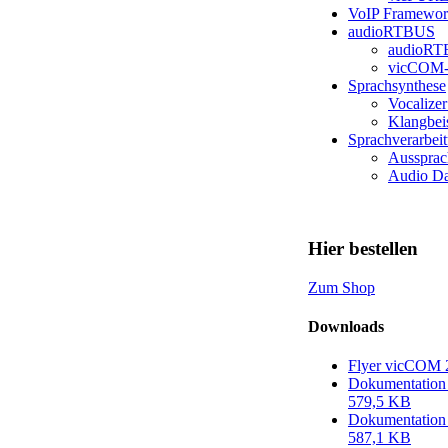
VoIP Framewo
audioRTBUS
audioR
vicCOM
Sprachsynthese
Vocalizer
Klangbei
Sprachverarbei
Aussprac
Audio Da
Hier bestellen
Zum Shop
Downloads
Flyer vicCOM
Dokumentation
579,5 KB
Dokumentation
587,1 KB