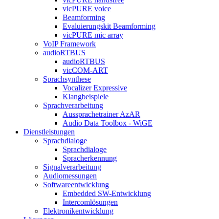
vicPURE voice
Beamforming
Evaluierungskit Beamforming
vicPURE mic array
VoIP Framework
audioRTBUS
audioRTBUS
vicCOM-ART
Sprachsynthese
Vocalizer Expressive
Klangbeispiele
Sprachverarbeitung
Aussprachetrainer AzAR
Audio Data Toolbox - WiGE
Dienstleistungen
Sprachdialoge
Sprachdialoge
Spracherkennung
Signalverarbeitung
Audiomessungen
Softwareentwicklung
Embedded SW-Entwicklung
Intercomlösungen
Elektronikentwicklung