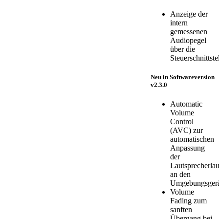
Anzeige der
intern
gemessenen
Audiopegel
über die
Steuerschnittste
Neu in Softwareversion
v2.3.0
Automatic
Volume
Control
(AVC) zur
automatischen
Anpassung
der
Lautsprecherlau
an den
Umgebungsgerä
Volume
Fading zum
sanften
Übergang bei