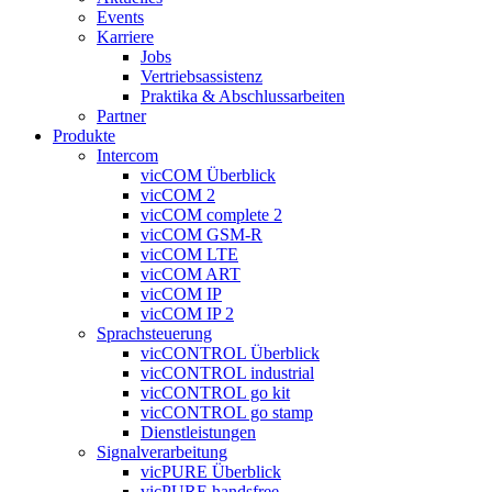
Events
Karriere
Jobs
Vertriebsassistenz
Praktika & Abschlussarbeiten
Partner
Produkte
Intercom
vicCOM Überblick
vicCOM 2
vicCOM complete 2
vicCOM GSM-R
vicCOM LTE
vicCOM ART
vicCOM IP
vicCOM IP 2
Sprachsteuerung
vicCONTROL Überblick
vicCONTROL industrial
vicCONTROL go kit
vicCONTROL go stamp
Dienstleistungen
Signalverarbeitung
vicPURE Überblick
vicPURE handsfree