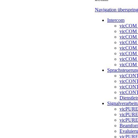
Navigation übersprin
Intercom
vicCOM 
vicCOM 
vicCOM 
vicCOM
vicCOM
vicCOM
vicCOM 
vicCOM 
Sprachsteuerun
vicCONT
vicCONT
vicCONT
vicCONT
Dienstlei
Signalverarbeit
vicPURE
vicPURE 
vicPURE
Beamfor
Evaluier
vicPURE 