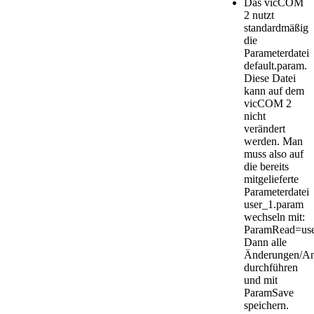
Das vicCOM
2 nutzt
standardmäßig
die
Parameterdatei
default.param
.
Diese Datei
kann auf dem
vicCOM 2
nicht
verändert
werden. Man
muss also auf
die bereits
mitgelieferte
Parameterdatei
user_1.param
wechseln mit:
ParamRead=use
Dann alle
Änderungen/An
durchführen
und mit
ParamSave
speichern.