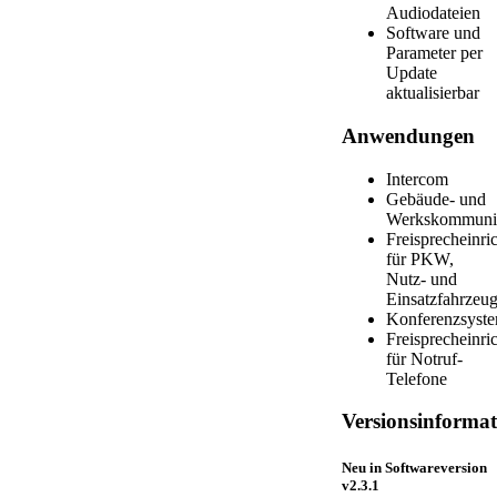
Audiodateien
Software und
Parameter per
Update
aktualisierbar
Anwendungen
Intercom
Gebäude- und
Werkskommuni
Freisprecheinri
für PKW,
Nutz- und
Einsatzfahrzeu
Konferenzsyst
Freisprecheinri
für Notruf-
Telefone
Versionsinforma
Neu in Softwareversion
v2.3.1