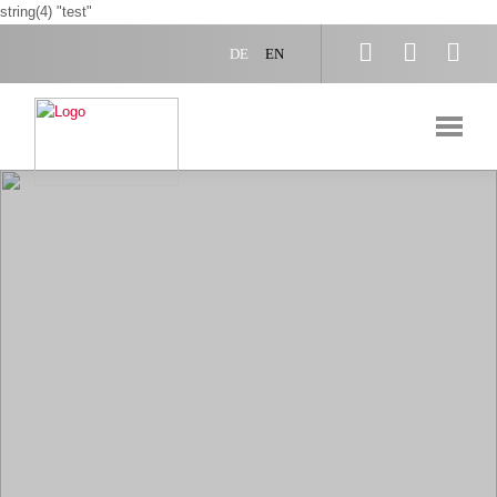
string(4) "test"



DE
EN