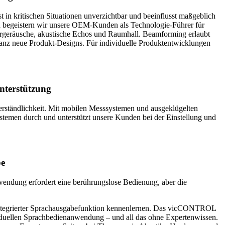
t in kritischen Situationen unverzichtbar und beeinflusst maßgeblich
 begeistern wir unsere OEM-Kunden als Technologie-Führer für
törgeräusche, akustische Echos und Raumhall. Beamforming erlaubt
nz neue Produkt-Designs. Für individuelle Produktentwicklungen
nterstützung
rständlichkeit. Mit mobilen Messsystemen und ausgeklügelten
emen durch und unterstützt unsere Kunden bei der Einstellung und
be
endung erfordert eine berührungslose Bedienung, aber die
integrierter Sprachausgabefunktion kennenlernen. Das vicCONTROL
ividuellen Sprachbedienanwendung – und all das ohne Expertenwissen.