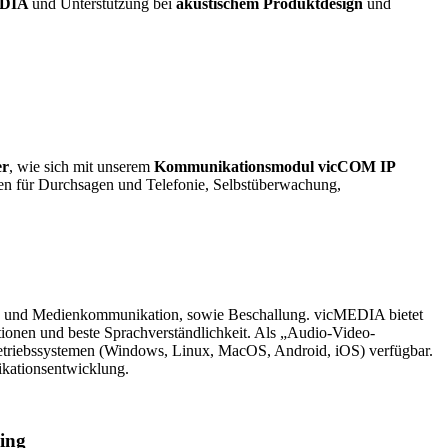
EDIA
und Unterstützung bei
akustischem Produktdesign
und
er
, wie sich mit unserem
Kommunikationsmodul vicCOM IP
ionen für Durchsagen und Telefonie, Selbstüberwachung,
ch- und Medienkommunikation, sowie Beschallung. vicMEDIA bietet
ationen und beste Sprachverständlichkeit. Als „Audio-Video-
Betriebssystemen (Windows, Linux, MacOS, Android, iOS) verfügbar.
likationsentwicklung.
ing