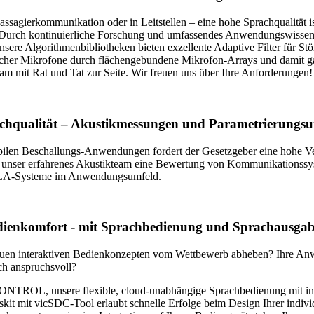
ssagierkommunikation oder in Leitstellen – eine hohe Sprachqualität is
 Durch kontinuierliche Forschung und umfassendes Anwendungswissen
nsere Algorithmenbibliotheken bieten exzellente Adaptive Filter für S
cher Mikrofone durch flächengebundene Mikrofon-Arrays und damit ga
eam mit Rat und Tat zur Seite. Wir freuen uns über Ihre Anforderungen!
rachqualität – Akustikmessungen und Parametrierungsu
obilen Beschallungs-Anwendungen fordert der Gesetzgeber eine hohe Ve
 unser erfahrenes Akustikteam eine Bewertung von Kommunikationssyst
ELA-Systeme im Anwendungsumfeld.
edienkomfort - mit Sprachbedienung und Sprachausga
neuen interaktiven Bedienkonzepten vom Wettbewerb abheben? Ihre Anw
ch anspruchsvoll?
CONTROL, unsere flexible, cloud-unabhängige Sprachbedienung mit 
gskit mit vicSDC-Tool erlaubt schnelle Erfolge beim Design Ihrer ind