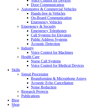
Voice Control for Devices
Door Communication
Automotive & Commercial Vehicles
Hands-free in Vehicles
On-Board Communication
Emergency Vehicles
Emergency & Security
Emergency Telephones
Call Systems for Elevators
Public Address Systems
Acoustic Detection
Industry
Voice Control for Machines
Health Care
Nurse Call Systems
Voice Control for Medical Devices
Skills
Signal Processing
Beamforming & Microphone Arrays
Acoustic Echo Cancellation
Noise Reduction
Research Projects
Publications
Blog
Shop