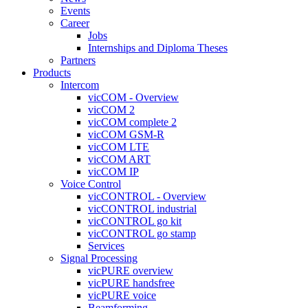
Events
Career
Jobs
Internships and Diploma Theses
Partners
Products
Intercom
vicCOM - Overview
vicCOM 2
vicCOM complete 2
vicCOM GSM-R
vicCOM LTE
vicCOM ART
vicCOM IP
Voice Control
vicCONTROL - Overview
vicCONTROL industrial
vicCONTROL go kit
vicCONTROL go stamp
Services
Signal Processing
vicPURE overview
vicPURE handsfree
vicPURE voice
Beamforming