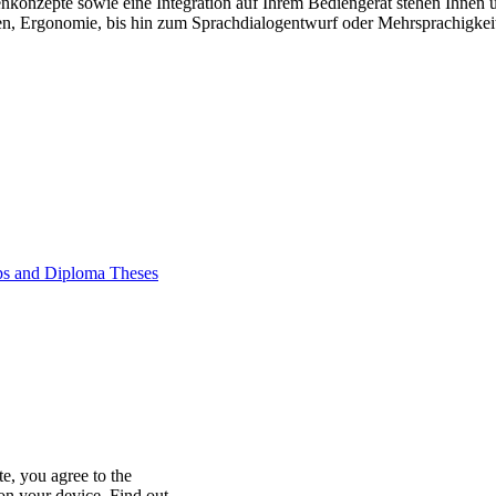
nkonzepte sowie eine Integration auf Ihrem Bediengerät stehen Ihnen 
n, Ergonomie, bis hin zum Sprachdialogentwurf oder Mehrsprachigkeit
ips and Diploma Theses
te, you agree to the
on your device. Find out