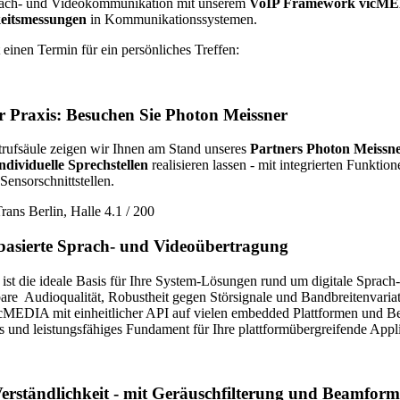
ach- und Videokommunikation mit unserem
VoIP Framework vicM
keitsmessungen
in Kommunikationssystemen.
 einen Termin für ein persönliches Treffen:
 Praxis: Besuchen Sie Photon Meissner
rufsäule zeigen wir Ihnen am Stand unseres
Partners Photon Meissn
individuelle Sprechstellen
realisieren lassen - mit integrierten Funkt
Sensorschnittstellen.
rans Berlin, Halle 4.1 / 200
asierte Sprach- und Videoübertragung
st die ideale Basis für Ihre System-Lösungen rund um digitale Spra
rbare Audioqualität, Robustheit gegen Störsignale und Bandbreitenvari
vicMEDIA mit einheitlicher API auf vielen embedded Plattformen und 
les und leistungsfähiges Fundament für Ihre plattformübergreifende App
erständlichkeit - mit Geräuschfilterung und Beamform