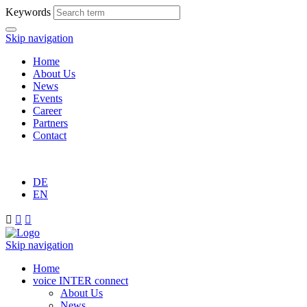
Keywords
Skip navigation
Home
About Us
News
Events
Career
Partners
Contact
DE
EN



Skip navigation
Home
voice INTER connect
About Us
News