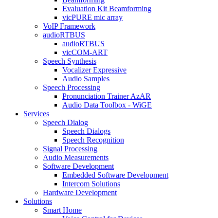
Evaluation Kit Beamforming
vicPURE mic array
VoIP Framework
audioRTBUS
audioRTBUS
vicCOM-ART
Speech Synthesis
Vocalizer Expressive
Audio Samples
Speech Processing
Pronunciation Trainer AzAR
Audio Data Toolbox - WiGE
Services
Speech Dialog
Speech Dialogs
Speech Recognition
Signal Processing
Audio Measurements
Software Development
Embedded Software Development
Intercom Solutions
Hardware Development
Solutions
Smart Home