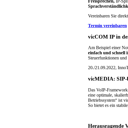
Freisprechen,
IP-Spr
Sprachverständlich
Vereinbaren Sie direkt
Termin vereinbaren
vicCOM IP in der
Am Beispiel einer Not
einfach und schnell 
Steuerfunktionen und 
20./21.09.2022, InnoT
vicMEDIA: SIP-b
Das VoIP-Framework i
eine optimale, skalie
Betriebssystem“ ist 
So bietet es ein stabi
Herausragende V