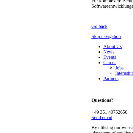
Für komplexere Bedie
Softwareentwicklunge
Go back
Skip navigation
About Us
News
Events
Career
Jobs
Internsh
Partners
Questions?
+49 351 40752650
Send email
By utilising our websi
placement of cookies 